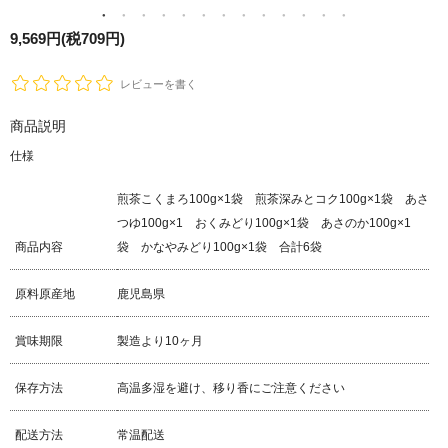
9,569円(税709円)
レビューを書く
商品説明
仕様
煎茶こくまろ100g×1袋 煎茶深みとコク100g×1袋 あさ
つゆ100g×1 おくみどり100g×1袋 あさのか100g×1
商品内容
袋 かなやみどり100g×1袋 合計6袋
原料原産地
鹿児島県
賞味期限
製造より10ヶ月
保存方法
高温多湿を避け、移り香にご注意ください
配送方法
常温配送