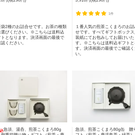
1件
茶袋2種のお詰合せです。お茶の種類
１番人気の煎茶こくまろのお詰
お選びください。※こちらは送料込
せです。すべてギフトボックス
フトとなります。決済画面の最後で
装紙にてお包みしてお届けいた
確認ください。
す。※こちらは送料込ギフトと
す。決済画面の最後でご確認く
い。
急須、湯呑、煎茶こくまろ80g
急須、煎茶こくまろ80g缶 贈
 御重箱贈り物・ギフト（煎茶・鹿
フト（煎茶・鹿児島茶・緑茶）