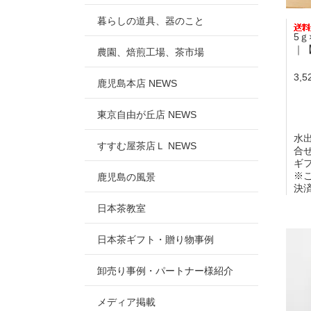
暮らしの道具、器のこと
5ｇ
｜
農園、焙煎工場、茶市場
3,
鹿児島本店 NEWS
東京自由が丘店 NEWS
水
すすむ屋茶店Ｌ NEWS
合
ギ
※
鹿児島の風景
決
日本茶教室
日本茶ギフト・贈り物事例
卸売り事例・パートナー様紹介
メディア掲載