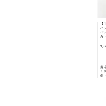
【
バ
バ
倉・
3,
鹿
く
個