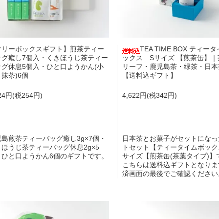
フリーボックスギフト】煎茶ティー
TEA TIME BOX ティー
ッグ癒し7個入・くきほうじ茶ティー
ックス Sサイズ 【煎茶缶】｜
ッグ休息5個入・ひと口ようかん(小
リーフ・鹿児島茶・緑茶・日本
抹茶)6個
【送料込ギフト】
424円(税254円)
4,622円(税342円)
児島煎茶ティーバッグ癒し3g×7個・
日本茶とお菓子がセットになっ
きほうじ茶ティーバッグ休息2g×5
トセット【ティータイムボック
・ひと口ようかん6個のギフトです。
サイズ【煎茶缶(茶葉タイプ)】
こちらは送料込ギフトとなりま
済画面の最後でご確認ください