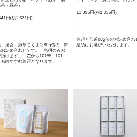
島茶・緑茶）
11,396円(税1,036円)
841円(税1,531円)
急須と煎茶80g缶のお詰め合わ
須、湯呑、煎茶こくまろ80g缶の 御
急須はお選びいただけます。
箱お詰め合わせです。 急須のみお
頂けます。 左から101朱、101
、右端すすむ急須となります。