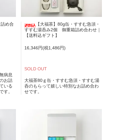
お詰め合
【大福茶】80g缶・すすむ急須・
すすむ湯呑み2個 御重箱詰め合わせ｜
【送料込ギフト】
16,346円(税1,486円)
SOLD OUT
無病息
のお詰
大福茶80ｇ缶・すすむ急須・すすむ湯
ている
呑のもらって嬉しい特別なお詰め合わ
です。
せです。