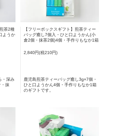
煎茶2種
【フリーボックスギフト】煎茶ティー
口ようか
バッグ癒し7個入・ひと口ようかん(小
倉2個・抹茶2個)4個・手作りもなか1箱
2,840円(税210円)
ろ・深み
鹿児島煎茶ティーバッグ癒し3g×7個・
倉・抹
ひと口ようかん4個・手作りもなか1箱
のギフトです。