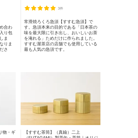
3件
常滑焼ろくろ急須【すすむ急須】で
め合わ
す。急須本来の目的である「日本茶の
入り包
味を最大限に引き出し、おいしいお茶
しま
を淹れる」ためだけに作られました。
なりま
すすむ屋茶店の店舗でも使用している
ださ
最も人気の急須です。
り物・ギ
【すすむ茶筒】（真鍮）二上
（FUTAGAMI）製茶缶・茶筒｜オリジ