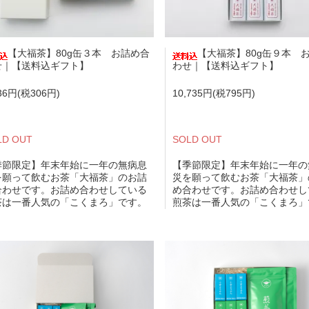
【大福茶】80g缶３本 お詰め合
【大福茶】80g缶９本 
せ｜【送料込ギフト】
わせ｜【送料込ギフト】
136円(税306円)
10,735円(税795円)
LD OUT
SOLD OUT
季節限定】年末年始に一年の無病息
【季節限定】年末年始に一年の
を願って飲むお茶「大福茶」のお詰
災を願って飲むお茶「大福茶」
合わせです。お詰め合わせしている
め合わせです。お詰め合わせし
茶は一番人気の「こくまろ」です。
煎茶は一番人気の「こくまろ」