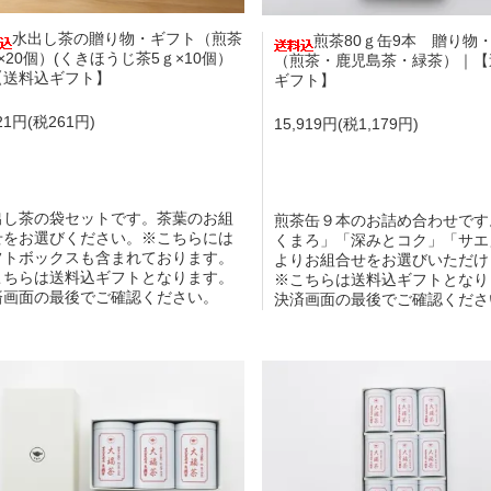
水出し茶の贈り物・ギフト（煎茶
煎茶80ｇ缶9本 贈り物
×20個）(くきほうじ茶5ｇ×10個）
（煎茶・鹿児島茶・緑茶）｜【
【送料込ギフト】
ギフト】
521円(税261円)
15,919円(税1,179円)
出し茶の袋セットです。茶葉のお組
煎茶缶９本のお詰め合わせです
せをお選びください。※こちらには
くまろ」「深みとコク」「サエ
フトボックスも含まれております。
よりお組合せをお選びいただけ
こちらは送料込ギフトとなります。
※こちらは送料込ギフトとなり
済画面の最後でご確認ください。
決済画面の最後でご確認くださ