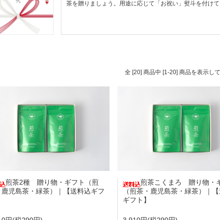
茶を贈りましょう。用途に応じて「お祝い」熨斗を付けて
全 [20] 商品中 [1-20] 商品を表示
煎茶2種 贈り物・ギフト（煎
煎茶こくまろ 贈り物・
・鹿児島茶・緑茶）｜【送料込ギフ
（煎茶・鹿児島茶・緑茶）｜【
】
ギフト】
910円(税290円)
3,910円(税290円)