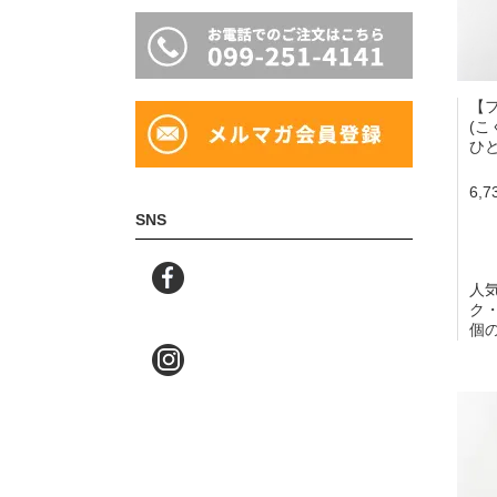
【
(
ひと
6,
SNS
人
ク
個