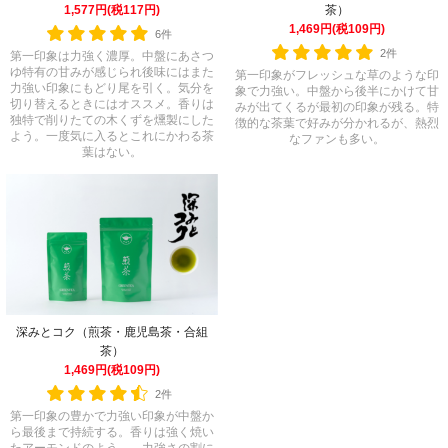
茶）
1,577円(税117円)
1,469円(税109円)
6件
2件
第一印象は力強く濃厚。中盤にあさつ
ゆ特有の甘みが感じられ後味にはまた
第一印象がフレッシュな草のような印
力強い印象にもどり尾を引く。気分を
象で力強い。中盤から後半にかけて甘
切り替えるときにはオススメ。香りは
みが出てくるが最初の印象が残る。特
独特で削りたての木くずを燻製にした
徴的な茶葉で好みが分かれるが、熱烈
よう。一度気に入るとこれにかわる茶
なファンも多い。
葉はない。
深みとコク（煎茶・鹿児島茶・合組
茶）
1,469円(税109円)
2件
第一印象の豊かで力強い印象が中盤か
ら最後まで持続する。香りは強く焼い