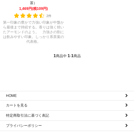
茶）
1,469円(税109円)
2件
第一印象の豊かで力強い印象が中盤か
ら最後まで持続する。香りは強く焼い
たアーモンドのよう。 力強さの割に
は飲みやすい印象。しっかり系茶葉の
代表格。
1
1
1
商品中
-
商品
HOME
カートを見る
特定商取引法に基づく表記
プライバシーポリシー