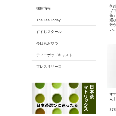
御
採用情報
ギ
茶
The Tea Today
選
数
い
すすむスクール
今日もおやつ
ティーポッドキャスト
プレスリリース
す
ん
37