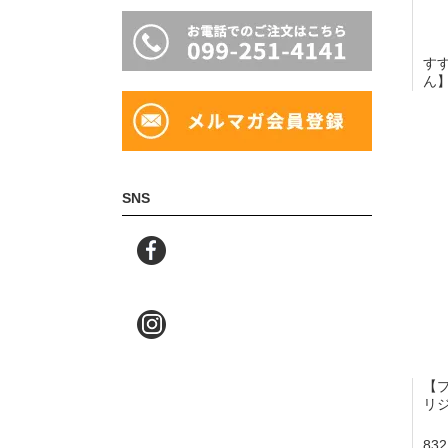
す
ん
SNS
【
リ
83