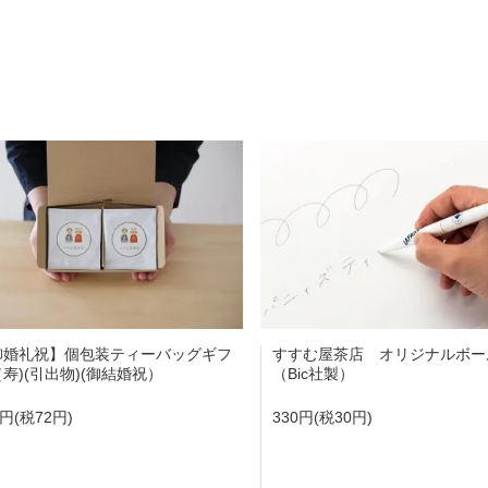
御婚礼祝】個包装ティーバッグギフ
すすむ屋茶店 オリジナルボー
寿)(引出物)(御結婚祝）
（Bic社製）
2円(税72円)
330円(税30円)