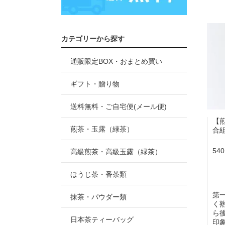
カテゴリーから探す
通販限定BOX・おまとめ買い
ギフト・贈り物
送料無料・ご自宅便(メール便)
【
煎茶・玉露（緑茶）
合
54
高級煎茶・高級玉露（緑茶）
ほうじ茶・番茶類
第
抹茶・パウダー類
く
ら
日本茶ティーバッグ
印