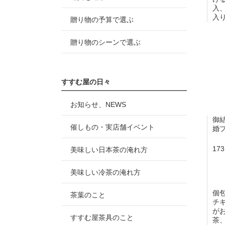
入
入
贈り物の予算で選ぶ
贈り物のシーンで選ぶ
すすむ屋の日々
お知らせ、NEWS
御
催しもの・実店舗イベント
婚プ
17
美味しい日本茶の淹れ方
美味しい冷茶の淹れ方
個
茶葉のこと
チ
が
すすむ屋茶具のこと
茶