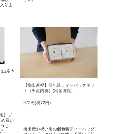
に入りま
(出産内
【御出産祝】個包装ティーバッグギフ
ト（出産内祝）(出産御祝）
972円(税72円)
用】プ
とめ買い
ほうじ
御出産お祝い用の個包装ティーバッグ
い。