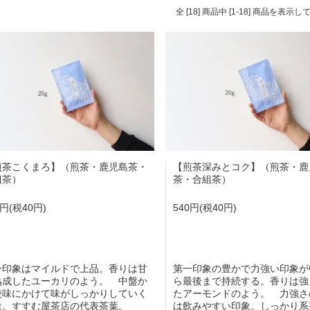
全 [18] 商品中 [1-18] 商品を表示
煎茶こくまろ】（煎茶・鹿児島茶・
【煎茶深みとコク】（煎茶・鹿
組茶）
茶・合組茶）
0円(税40円)
540円(税40円)
一印象はマイルドで上品。香りは甘
第一印象の豊かで力強い印象が
熟成したユーカリのよう。 中盤か
ら最後まで持続する。香りは強
後味にかけて味がしっかりしていく
たアーモンドのよう。 力強さ
象。すすむ屋茶店の代表茶葉。
は飲みやすい印象。しっかり系