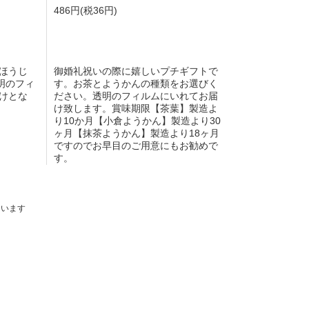
486円(税36円)
ほうじ
御婚礼祝いの際に嬉しいプチギフトで
明のフィ
す。お茶とようかんの種類をお選びく
けとな
ださい。透明のフィルムにいれてお届
け致します。賞味期限【茶葉】製造よ
り10か月【小倉ようかん】製造より30
ヶ月【抹茶ようかん】製造より18ヶ月
ですのでお早目のご用意にもお勧めで
す。
しています