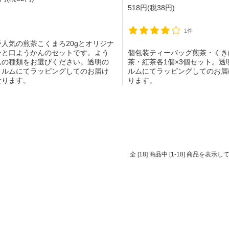
518円(税38円)
1件
番人気の煎茶こくまろ20gとオリジナ
ひと口ようかんのセットです。よう
個包装ティーバッグ煎茶・くき
んの種類をお選びください。透明の
茶・紅茶各1個×3個セット。透
ィルムにてラッピングしてのお届け
ルムにてラッピングしてのお届
なります。
ります。
全 [18] 商品中 [1-18] 商品を表示