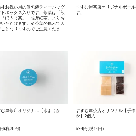
婚礼お祝い用の個包装ティーバッグ
すすむ屋茶店オリジナルボール
フトボックス入りです。茶葉は「煎
す。
」「ほうじ茶」「薩摩紅茶」よりお
びいただけます。※茶葉の厚みで入
がことなりますのでご注意くださ
。
すむ屋茶店オリジナル【水ようか
すすむ屋茶店オリジナル【手作
】
か】2個入
8円(税28円)
594円(税44円)