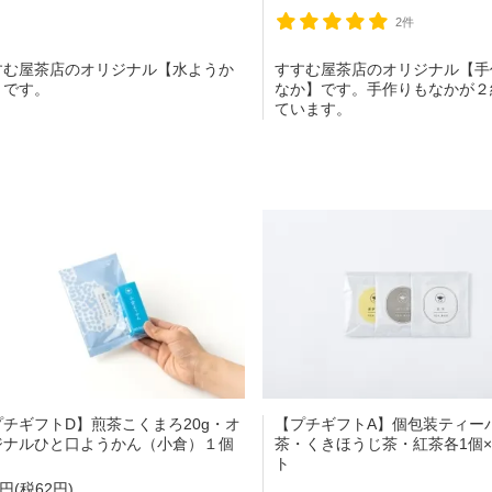
2件
すむ屋茶店のオリジナル【水ようか
すすむ屋茶店のオリジナル【手
】です。
なか】です。手作りもなかが２
ています。
プチギフトD】煎茶こくまろ20g・オ
【プチギフトA】個包装ティー
ジナルひと口ようかん（小倉）１個
茶・くきほうじ茶・紅茶各1個×
ト
2円(税62円)