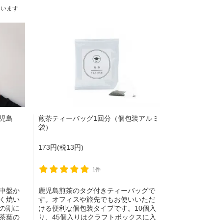
しています
児島
煎茶ティーバッグ1回分（個包装アルミ
袋）
173円(税13円)
1件
中盤か
鹿児島煎茶のタグ付きティーバッグで
く焼い
す。オフィスや旅先でもお使いいただ
の割に
ける便利な個包装タイプです。10個入
茶葉の
り、45個入りはクラフトボックスに入