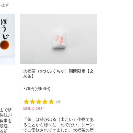
ています
大福茶（おおふくちゃ）期間限定【玄
米茶】
778円(税58円)
6件
SOLD OUT
まで焙
後味が
「茶」は芽が出る（出たい）作物であ
食事を
ることから様々な「めでたい」シーン
最適。
でご愛飲されてきました。大福茶の歴
る前