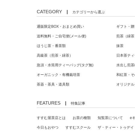
CATEGORY
|
カテゴリーから選ぶ
通販限定BOX・おまとめ買い
ギフト・贈
送料無料・ご自宅便(メール便)
煎茶（緑茶
ほうじ茶・番茶類
抹茶
高級茶（煎茶・緑茶）
日本茶ティ
急須・水筒用ティーバッグ(タグ無)
水出し煎茶
オーガニック・有機栽培茶
和紅茶・そ
茶器・茶具・道具類
オリジナル
FEATURES
|
特集記事
すすむ屋茶店とは
お茶の種類
知覧茶について
e
今日もおやつ
すすむスクール
ザ・ティー・トゥデイ