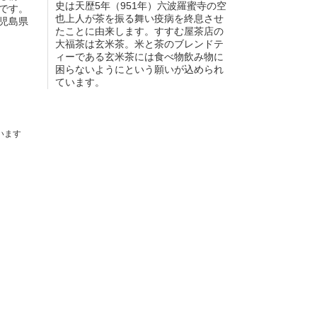
史は天歴5年（951年）六波羅蜜寺の空
です。
也上人が茶を振る舞い疫病を終息させ
児島県
たことに由来します。すすむ屋茶店の
大福茶は玄米茶。米と茶のブレンドテ
ィーである玄米茶には食べ物飲み物に
困らないようにという願いが込められ
ています。
ています