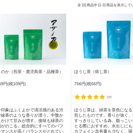
全 [3] 商品中 [1-3] 商品を表示し
さのか（煎茶・鹿児島茶・品種茶）
ほうじ茶（焙じ茶）
469円(税109円)
756円(税56円)
5件
一印象はふくよかで清涼感のある渋
ほうじ茶は、緑茶を茶色になる
で線香のような香りが漂う。中盤か
煎したものです。香りが強く、
にかけて甘みが増す。後味も緑茶の
すっきりしている為、脂っこい
韻がのこる。総合的にすべてのパフ
とる際におすすめ。水出しにも
ーマンスが高くバランスがとれてい
カフェイン含有量も少なく、寝