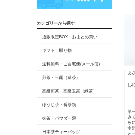
カテゴリーから探す
通販限定BOX・おまとめ買い
ギフト・贈り物
送料無料・ご自宅便(メール便)
あ
煎茶・玉露（緑茶）
1,
高級煎茶・高級玉露（緑茶）
ほうじ茶・番茶類
第
み
抹茶・パウダー類
ら
余
日本茶ティーバッグ
ォ