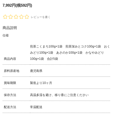
7,992円(税592円)
レビューを書く
商品説明
仕様
煎茶こくまろ100g×1袋 煎茶深みとコク100g×1袋 おく
みどり100g×1袋 あさのか100g×1袋 かなやみどり
商品内容
100g×1袋 合計5袋
原料原産地
鹿児島県
賞味期限
製造より10ヶ月
保存方法
高温多湿を避け、移り香にご注意ください
配送方法
常温配送