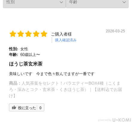
2026-03-25
ご購入者様
購入確認済み
性別:
女性
年齢:
60歳以上〜
ほうじ茶玄米茶
美味しいです 今まで色々飲んでますが一番です
商品：
人気茶葉をセレクト！バラエティーBOX4種（こくま
ろ・深みとコク・玄米茶・くきほうじ茶）｜【送料込でお届
け】
役に立った
0