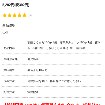
5,292円(税392円)
1件
商品説明
仕様
煎茶こくまろ100g×1袋 煎茶深みとコク100g×1袋 玄米
商品内容
茶100g×1袋 くきほうじ茶 80g1袋 合計4袋
原料原産地
鹿児島県
賞味期限
製造より10ヶ月
保存方法
高温多湿を避け、移り香にご注意ください
配送方法
常温配送