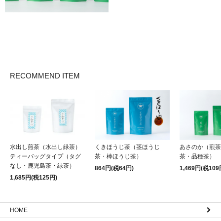
RECOMMEND ITEM
水出し煎茶（水出し緑茶）
くきほうじ茶（茎ほうじ
あさのか（煎茶
ティーバッグタイプ（タグ
茶・棒ほうじ茶）
茶・品種茶）
なし・鹿児島茶・緑茶）
864円(税64円)
1,469円(税109
1,685円(税125円)
HOME