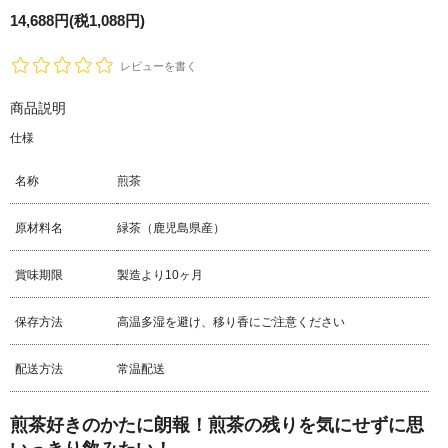
14,688円(税1,088円)
レビューを書く
商品説明
仕様
名称
煎茶
原材料名
緑茶（鹿児島県産）
賞味期限
製造より10ヶ月
保存方法
高温多湿を避け、移り香にご注意ください
配送方法
常温配送
煎茶好きのかたに朗報！煎茶の残りを気にせずに思