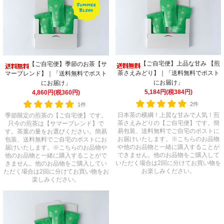
【ご自宅便】上品な甘み 【煎
【ご自宅便】季節のお茶【サ
茶さえみどり】｜「送料無料でポスト
マーブレンド】｜「送料無料でポスト
にお届け」
にお届け」
5,184円(税384円)
4,860円(税360円)
2件
1件
日本茶の横綱！上質な甘みで人気！煎
季節限定の煎茶の【ご自宅便】です。
茶さえみどりの【ご自宅便】です。簡
只今の煎茶は【サマーブレンド】で
易包装、送料無料でご自宅のポストに
す。茶葉の量をお選びください。簡易
お届けいたします。※こちらのお品物
包装、送料無料でご自宅のポストにお
や他のお品物と一緒に購入することが
届けいたします。※こちらのお品物や
できません。他のお品物をご購入して
他のお品物と一緒に購入することがで
いただく場合は2回に分けてお買い物を
きません。他のお品物をご購入してい
お楽しみください。
ただく場合は2回に分けてお買い物をお
楽しみください。