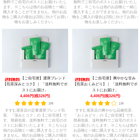
無料でご自宅のポストにお届けいたし
無料でご自宅のポストにお届けいたし
ます。※こちらは他のお品物と一緒に
ます。※こちらは他のお品物と一緒に
購入することができません。他のお品
購入することができません。他のお品
物をご購入の場合は2回に分けてお買い
物をご購入の場合は2回に分けてお買い
物をお楽しみください。
物をお楽しみください。
【ご自宅便】爽やかな甘み
【ご自宅便】濃厚ブレンド
【煎茶おくみどり】｜ 「送料無料でポ
【煎茶深みとコク】｜ 「送料無料でポ
ストにお届け」
ストにお届け」
4,406円(税326円)
4,406円(税326円)
1件
3件
すすむ屋茶店の爽やかな品種煎茶、
すすむ屋茶店の定番濃厚ブレンド煎
「おくみどり」の【ご自宅便】です。
茶、「深みとコク」の【ご自宅便】で
簡易包装、送料無料でご自宅のポスト
す。簡易包装、送料無料でご自宅のポ
にお届けいたします。※こちらは他の
ストにお届けいたします。※こちらは
お品物と一緒に購入することができま
他のお品物と一緒に購入することがで
せん。他のお品物をご購入の場合は2回
きません。他のお品物をご購入の場合