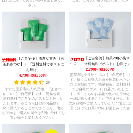
に分けてお買い物をお楽しみくださ
は2回に分けてお買い物をお楽しみくだ
い。
さい。
【ご自宅便】煎茶20g小袋サ
【ご自宅便】濃厚な甘み 【煎
イズ ｜「送料無料でポストにお届け」
茶あさつゆ】｜ 「送料無料でポストに
2,700円(税200円)
お届け」
煎茶20g小袋サイズの【ご自宅便】で
4,730円(税350円)
す。様々な種類のお茶を飲み比べたい
2件
方にお勧めです。簡易包装、送料無料
すすむ屋茶店の人気品種、「あさつ
でご自宅のポストにお届けいたしま
ゆ」の【ご自宅便】です。簡易包装、
す。※こちらのお品物や他のお品物と
送料無料でご自宅のポストにお届けい
一緒に購入することができません。他
たします。※こちらは他のお品物と一
のお品物をご購入していただく場合は2
緒に購入することができません。他の
回に分けてお買い物をお楽しみくださ
お品物をご購入の場合は2回に分けてお
い。
買い物をお楽しみください。