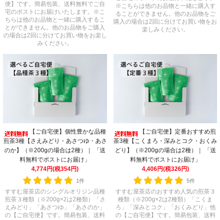
便】です。簡易包装、送料無料でご自
※こちらは他のお品物と一緒に購入す
宅のポストにお届けいたします。※こ
ることができません。他のお品物をご
ちらは他のお品物と一緒に購入するこ
購入の場合は2回に分けてお買い物をお
とができません。他のお品物をご購入
楽しみください。
の場合は2回に分けてお買い物をお楽し
みください。
【ご自宅便】定番おすすめ煎
【ご自宅便】個性豊かな品種
茶3種【こくまろ・深みとコク・おくみ
煎茶3種【さえみどり・あさつゆ・あさ
どり】（※200gの場合は2種）｜ 「送
のか】（※200gの場合は2種）｜ 「送
料無料でポストにお届け」
料無料でポストにお届け」
4,406円(税326円)
4,774円(税354円)
5件
1件
すすむ屋茶店のおすすめ人気の煎茶３
すすむ屋茶店のシングルオリジン品種
種類（※200g×2は2種類）「こくま
煎茶３種類（※200g×2は2種類）「さ
ろ」「深みとコク」「おくみどり」他
えみどり」「あさつゆ」「あさのか」
の【ご自宅便】です。簡易包装、送料
の【ご自宅便】です。簡易包装、送料