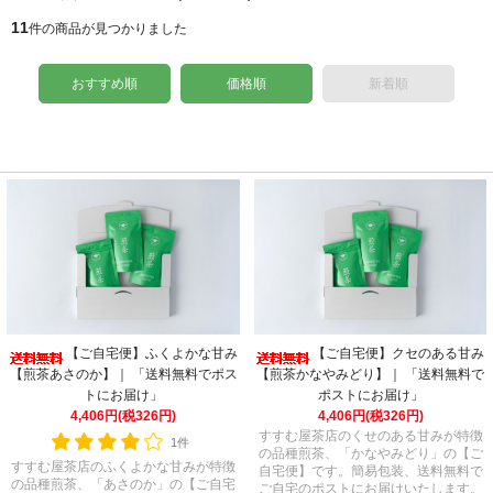
11
件の商品が見つかりました
おすすめ順
価格順
新着順
【ご自宅便】クセのある甘み
【ご自宅便】ふくよかな甘み
【煎茶かなやみどり】｜ 「送料無料で
【煎茶あさのか】｜ 「送料無料でポス
ポストにお届け」
トにお届け」
4,406円(税326円)
4,406円(税326円)
すすむ屋茶店のくせのある甘みが特徴
1件
の品種煎茶、「かなやみどり」の【ご
すすむ屋茶店のふくよかな甘みが特徴
自宅便】です。簡易包装、送料無料で
の品種煎茶、「あさのか」の【ご自宅
ご自宅のポストにお届けいたします。